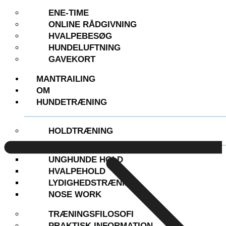
ENE-TIME
ENE-TIME
ONLINE RÅDGIVNING
ONLINE RÅDGIVNING
HVALPEBESØG
HVALPEBESØG
HUNDELUFTNING
HUNDELUFTNING
GAVEKORT
GAVEKORT
MANTRAILING
MANTRAILING
OM
OM
HUNDETRÆNING
HUNDETRÆNING
HOLDTRÆNING
HOLDTRÆNING
UNGHUNDE HOLD
UNGHUNDE HOLD
HVALPEHOLD
HVALPEHOLD
LYDIGHEDSTRÆNING
LYDIGHEDSTRÆNING
NOSE WORK
NOSE WORK
TRÆNINGSFILOSOFI
TRÆNINGSFILOSOFI
PRAKTISK INFORMATION
PRAKTISK INFORMATION